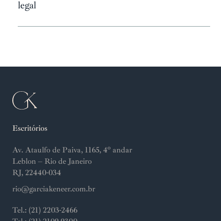
legal
Escritórios
Av. Ataulfo de Paiva, 1165, 4º andar
Leblon – Rio de Janeiro
RJ, 22440-034
rio@garciakeneer.com.br
Tel.: (21) 2203-2466