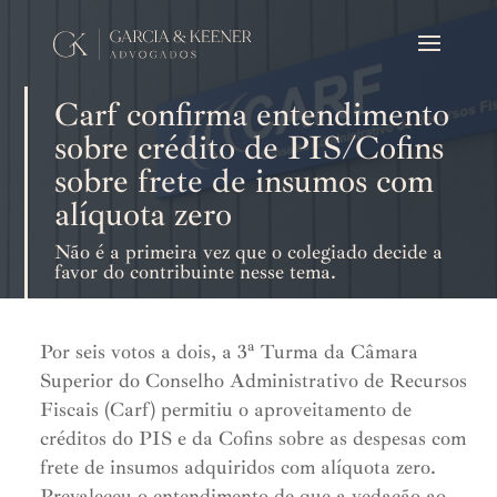
Carf confirma entendimento
sobre crédito de PIS/Cofins
sobre frete de insumos com
alíquota zero
Não é a primeira vez que o colegiado decide a
favor do contribuinte nesse tema.
Por seis votos a dois, a 3ª Turma da Câmara
Superior do Conselho Administrativo de Recursos
Fiscais (Carf) permitiu o aproveitamento de
créditos do PIS e da Cofins sobre as despesas com
frete de insumos adquiridos com alíquota zero.
Prevaleceu o entendimento de que a vedação ao