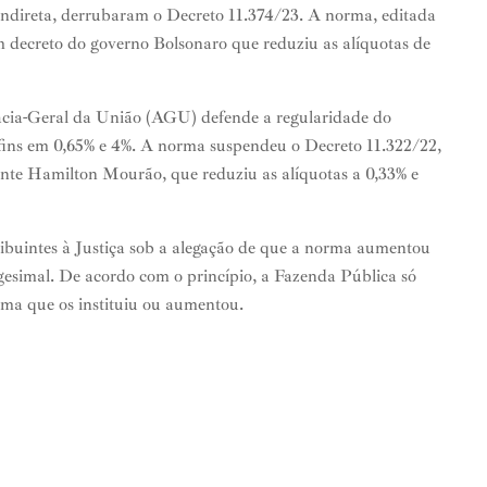
u indireta, derrubaram o Decreto 11.374/23. A norma, editada
um decreto do governo Bolsonaro que reduziu as alíquotas de
acia-Geral da União (AGU) defende a regularidade do
ofins em 0,65% e 4%. A norma suspendeu o Decreto 11.322/22,
ente Hamilton Mourão, que reduziu as alíquotas a 0,33% e
ibuintes à Justiça sob a alegação de que a norma aumentou
gesimal. De acordo com o princípio, a Fazenda Pública só
rma que os instituiu ou aumentou.