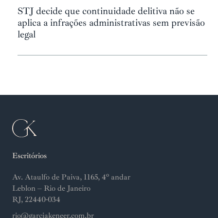
STJ decide que continuidade delitiva não se
aplica a infrações administrativas sem previsão
legal
Escritórios
Av. Ataulfo de Paiva, 1165, 4º andar
Leblon – Rio de Janeiro
RJ, 22440-034
rio@garciakeneer.com.br