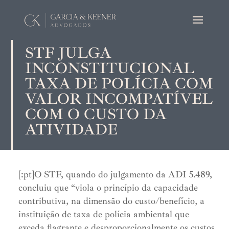
STF JULGA
INCONSTITUCIONAL
TAXA DE POLÍCIA COM
VALOR INCOMPATÍVEL
COM O CUSTO DA
ATIVIDADE
[:pt]O STF, quando do julgamento da ADI 5.489,
concluiu que “viola o princípio da capacidade
contributiva, na dimensão do custo/benefício, a
instituição de taxa de polícia ambiental que
exceda flagrante e desproporcionalmente os custos