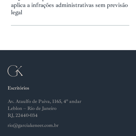
aplica a infrações administrativas sem previsão
legal
Escritórios
Av. Ataulfo de Paiva, 1165, 4º andar
Leblon – Rio de Janeiro
RJ, 22440-034
rio@garciakeneer.com.br