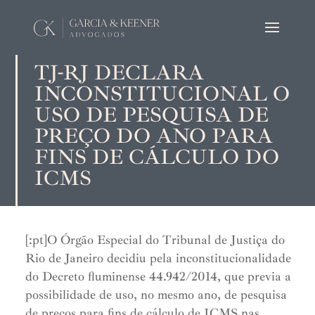
TJ-RJ DECLARA
INCONSTITUCIONAL O
USO DE PESQUISA DE
PREÇO DO ANO PARA
FINS DE CÁLCULO DO
ICMS
[:pt]O Órgão Especial do Tribunal de Justiça do
Rio de Janeiro decidiu pela inconstitucionalidade
do Decreto fluminense 44.942/2014, que previa a
possibilidade de uso, no mesmo ano, de pesquisa
de preços para fins de cálculo de ICMS nas