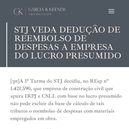
STJ VEDA DEDUÇÃO DE
REEMBOLSO DE
DESPESAS A EMPRESA
DO LUCRO PRESUMIDO
[:pt]A 1ª Turma do STJ decidiu, no REsp nº
1.421.590, que empresa de construção civil que
apura IRPJ e CSLL com base no lucro presumido
não pode excluir da base de cálculo de tais
tributos o reembolso de despesas com materiais
empregados em obra.