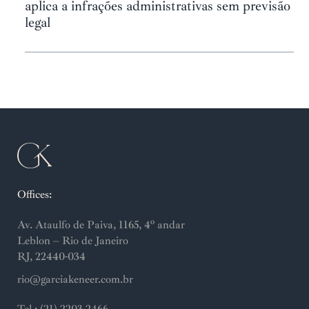
aplica a infrações administrativas sem previsão
legal
Offices:
Av. Ataulfo de Paiva, 1165, 4º andar
Leblon – Rio de Janeiro
RJ, 22440-034
rio@garciakeneer.com.br
Tel.: (21) 2203-2466